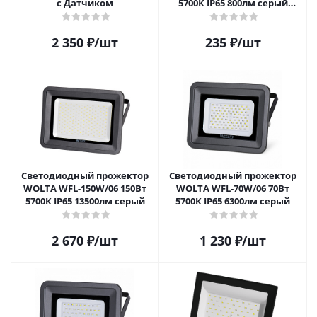
с Датчиком
5700К IP65 800лм серый
корпус
2 350
₽
/шт
235
₽
/шт
Светодиодный прожектор
Светодиодный прожектор
WOLTA WFL-150W/06 150Вт
WOLTA WFL-70W/06 70Вт
5700К IP65 13500лм серый
5700К IP65 6300лм серый
2 670
₽
/шт
1 230
₽
/шт