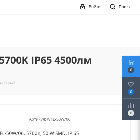
Войти
Поиск
700К IP65 4500лм
0
лм серый
0
0
Артикул:
WFL-50W/06
-50W/06, 5700K, 50 W SMD, IP 65