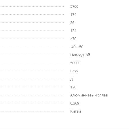
5700
174
26
124
>70
-40..+50
Накладной
50000
IP65
Д
120
Алюминиевый сплав
0,369
Китай