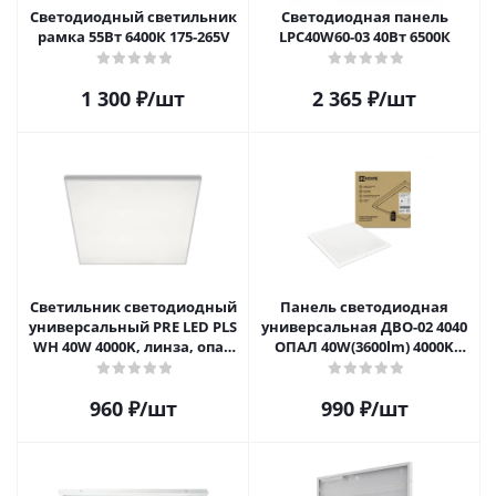
Светодиодный светильник
Светодиодная панель
рамка 55Вт 6400К 175-265V
LPC40W60-03 40Вт 6500К
1 300
₽
/шт
2 365
₽
/шт
Светильник светодиодный
Панель светодиодная
универсальный PRE LED PLS
универсальная ДВО-02 4040
WH 40W 4000K, линза, опал
ОПАЛ 40W(3600lm) 4000K
(4) (3300 Лм)
595х595х25мм IP40 NEOX
960
₽
/шт
990
₽
/шт