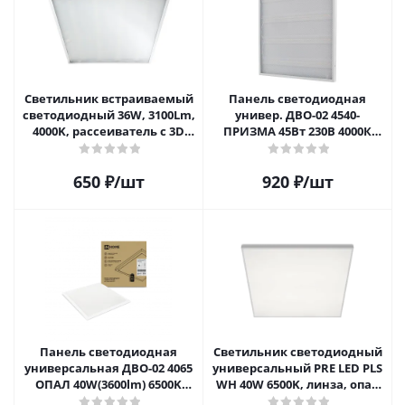
Светильник встраиваемый
Панель светодиодная
светодиодный 36W, 3100Lm,
универ. ДВО-02 4540-
4000K, рассеиватель с 3D
ПРИЗМА 45Вт 230В 4000К
эффектом AL2125
4700лм
650
₽
/шт
920
₽
/шт
Панель светодиодная
Светильник светодиодный
универсальная ДВО-02 4065
универсальный PRE LED PLS
ОПАЛ 40W(3600lm) 6500K
WH 40W 6500K, линза, опал
595х595х25мм IP40 NEOX
(4) (3600 Лм)