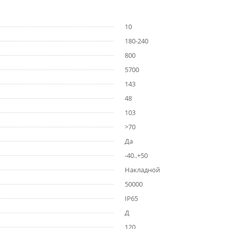
10
180-240
800
5700
143
48
103
>70
Да
-40..+50
Накладной
50000
IP65
Д
120