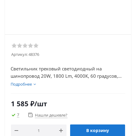
Артикул:
48376
Светильник трековый светодиодный на
шинопровод 20W, 1800 Lm, 4000К, 60 градусов,
черный, AL131
Подробнее
1 585
₽
/шт
7
Нашли дешевле?
В корзину