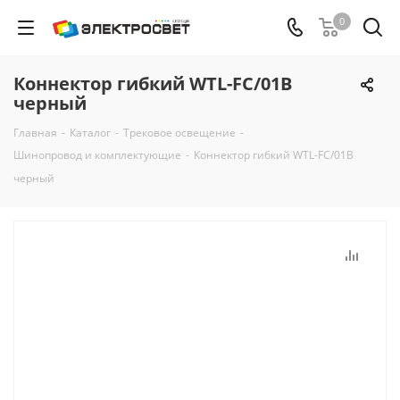
0
Коннектор гибкий WTL-FC/01B
черный
Главная
-
Каталог
-
Трековое освещение
-
Шинопровод и комплектующие
-
Коннектор гибкий WTL-FC/01B
черный