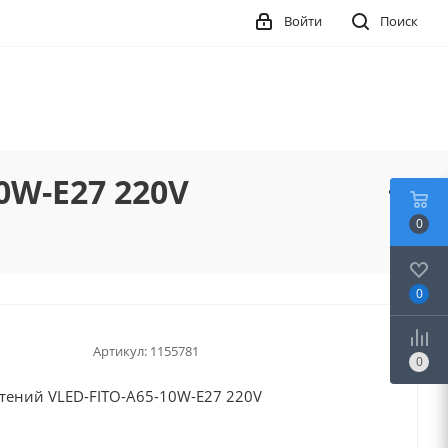
Войти
Поиск
0W-E27 220V
0
0
Артикул:
1155781
0
тений VLED-FITO-A65-10W-E27 220V