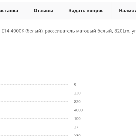
оставка
Отзывы
Задать вопрос
Налич
 E14 4000К (белый), рассеиватель матовый белый, 820Lm, у
9
230
820
4000
100
37
>80