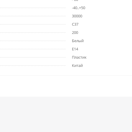
-40..+50
30000
C37
200
Белый
E14
Пластик
Китай