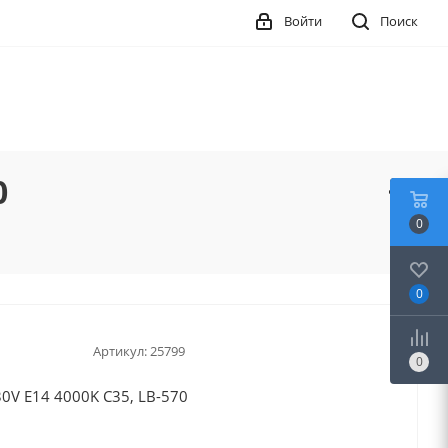
Войти
Поиск
0
0
0
Артикул:
25799
0
0V E14 4000K С35, LB-570