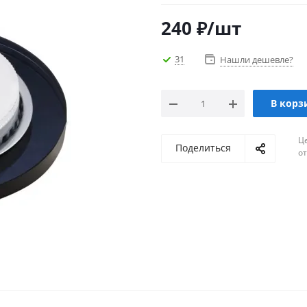
240
₽
/шт
31
Нашли дешевле?
В корз
Ц
Поделиться
о