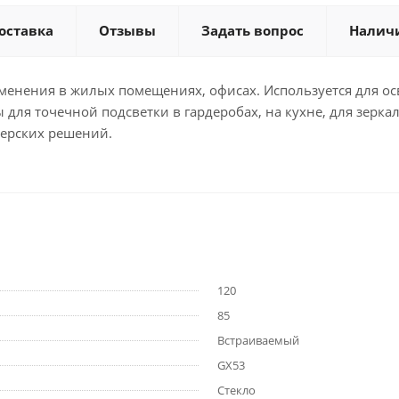
оставка
Отзывы
Задать вопрос
Налич
енения в жилых помещениях, офисах. Используется для ос
 для точечной подсветки в гардеробах, на кухне, для зерк
нерских решений.
120
85
Встраиваемый
GX53
Стекло