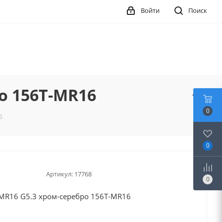
Войти
Поиск
о 156Т-MR16
0
6
0
Артикул:
17768
0
MR16 G5.3 хром-серебро 156Т-MR16