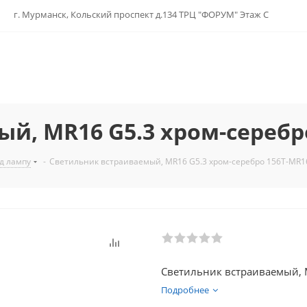
г. Мурманск, Кольский проспект д.134 ТРЦ "ФОРУМ" Этаж С
й, MR16 G5.3 хром-серебр
д лампу
-
Светильник встраиваемый, MR16 G5.3 хром-серебро 156Т-MR1
Светильник встраиваемый, 
Подробнее