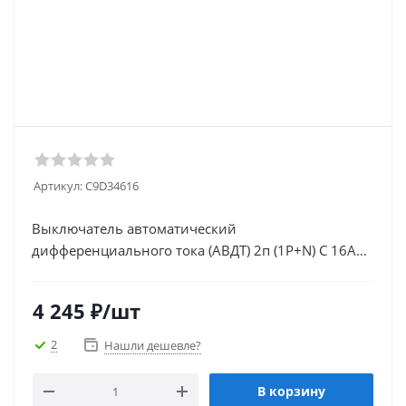
Артикул:
C9D34616
Выключатель автоматический
дифференциального тока (АВДТ) 2п (1P+N) C 16А
30мА тип AC 4.5кА City9 Set
4 245
₽
/шт
2
Нашли дешевле?
В корзину