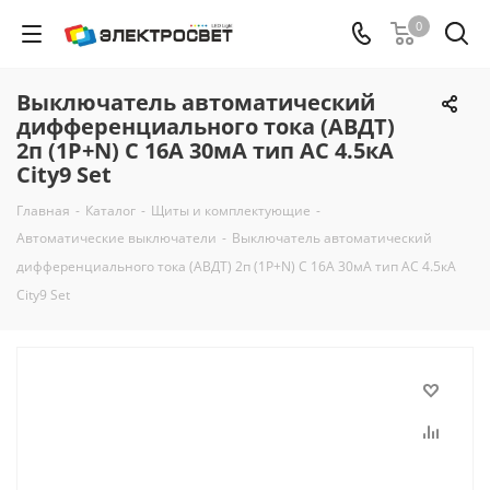
0
Выключатель автоматический
дифференциального тока (АВДТ)
2п (1P+N) C 16А 30мА тип AC 4.5кА
City9 Set
Главная
-
Каталог
-
Щиты и комплектующие
-
Автоматические выключатели
-
Выключатель автоматический
дифференциального тока (АВДТ) 2п (1P+N) C 16А 30мА тип AC 4.5кА
City9 Set