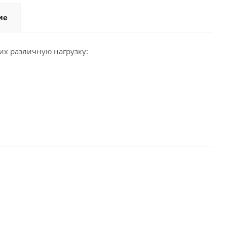
ие
х различную нагрузку: