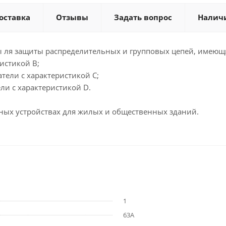
оставка
Отзывы
Задать вопрос
Налич
 ля защиты распределительных и групповых цепей, имеющи
истикой B;
тели с характеристикой С;
ли с характеристикой D.
ных устройствах для жилых и общественных зданий.
1
63А