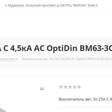
г. Мурманск, Кольский проспект д.134 ТРЦ "ФОРУМ" Этаж С
C 4,5кА AC OptiDin BM63-3
ключатели
-
Выключатель авт. 3п 25А C 4,5кА AC OptiDin BM63-3C25-4,5-
Выключатель авт. 3п 25А C 