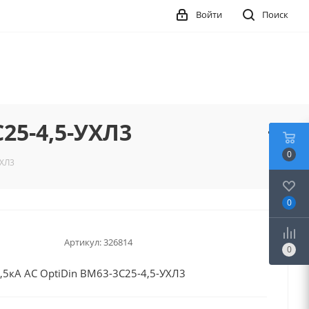
Войти
Поиск
C25-4,5-УХЛ3
0
УХЛ3
0
Артикул:
326814
0
4,5кА AC OptiDin BM63-3C25-4,5-УХЛ3