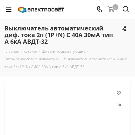
0
Выключатель автоматический
диф. тока 2п (1P+N) C 40А 30мА тип
A 6кА АВДТ-32
Главная
-
Каталог
-
Щиты и комплектующие
-
Автоматические выключатели
-
Выключатель автоматический диф.
тока 2п (1P+N) C 40А 30мА тип A 6кА АВДТ-32