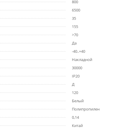
800
6500
35
155
>70
Да
-40..+40
Накладной
30000
IP20
Д
120
Белый
Полипропилен
0,14
Китай