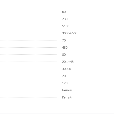
60
230
5100
3000-6500
70
480
80
20…+45
30000
20
120
Белый
Китай