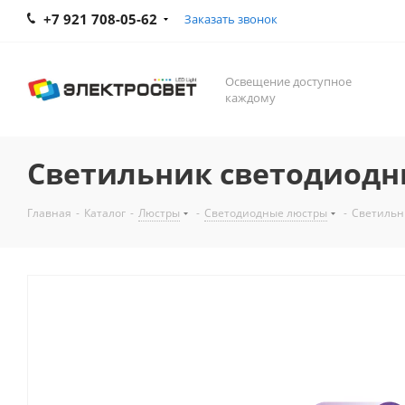
+7 921 708-05-62
Заказать звонок
Освещение доступное
каждому
Светильник светодиодн
Главная
-
Каталог
-
Люстры
-
Светодиодные люстры
-
Светильн