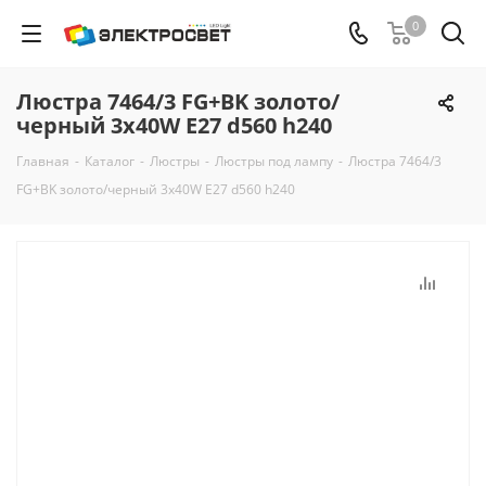
0
Люстра 7464/3 FG+BK золото/
черный 3х40W E27 d560 h240
Главная
-
Каталог
-
Люстры
-
Люстры под лампу
-
Люстра 7464/3
FG+BK золото/черный 3х40W E27 d560 h240