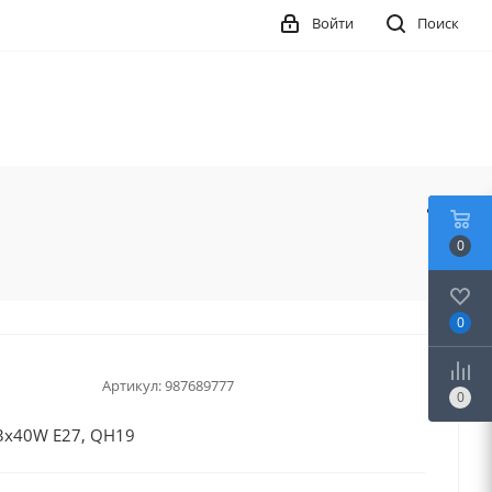
Войти
Поиск
0
0
Артикул:
987689777
0
3х40W E27, QH19