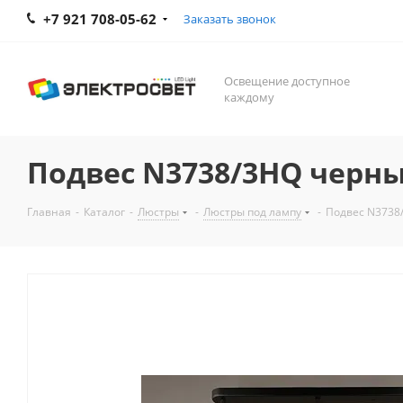
+7 921 708-05-62
Заказать звонок
Освещение доступное
каждому
Подвес N3738/3HQ черны
Главная
-
Каталог
-
Люстры
-
Люстры под лампу
-
Подвес N3738