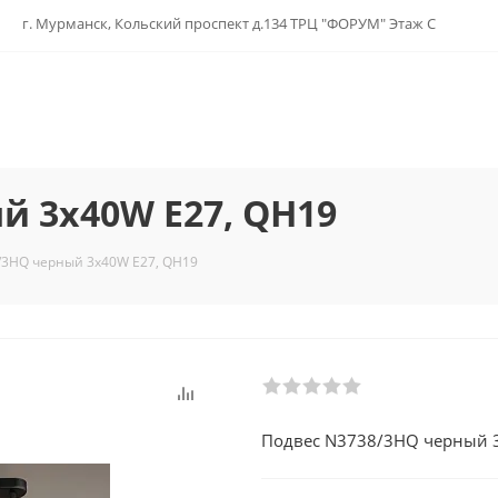
г. Мурманск, Кольский проспект д.134 ТРЦ "ФОРУМ" Этаж С
й 3х40W E27, QH19
/3HQ черный 3х40W E27, QH19
Подвес N3738/3HQ черный 