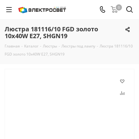
0
Люстра 181116/10 FGD золото
10х40W E27, SHGN19
Главная
-
Каталог
-
Люстры
-
Люстры под лампу
-
Люстра 181116/10
FGD золото 10х40W E27, SHGN19