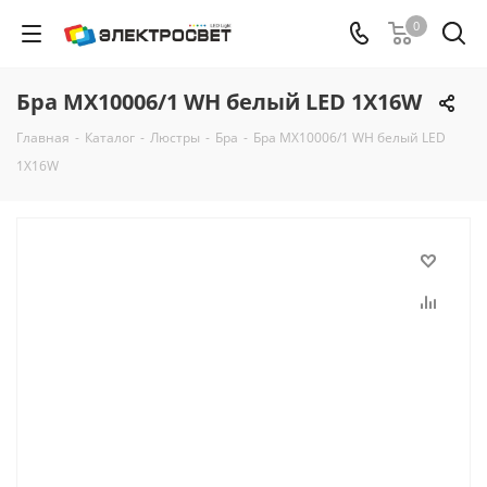
0
Бра MX10006/1 WH белый LED 1X16W
Главная
-
Каталог
-
Люстры
-
Бра
-
Бра MX10006/1 WH белый LED
1X16W