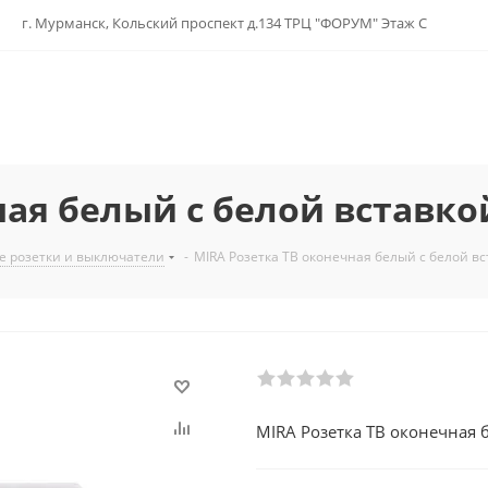
г. Мурманск, Кольский проспект д.134 ТРЦ "ФОРУМ" Этаж С
ная белый с белой вставко
е розетки и выключатели
-
MIRA Розетка ТВ оконечная белый с белой в
MIRA Розетка ТВ оконечная 