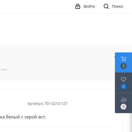
Войти
Поиск
0
 вст.
0
Артикул:
701-0215-127
0
ка белый с серой вст.