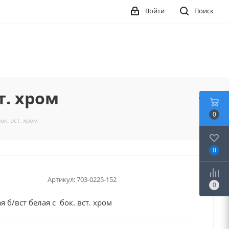
Войти
Поиск
т. хром
0
ок. вст. хром
0
Артикул:
703-0225-152
0
 б/вст белая с бок. вст. хром