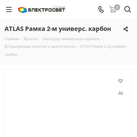
0
ATLAS Рамка 2-м универс. карбон
Главная
-
Каталог
-
Электроустановочные изделия
-
Встраиваемые розетки и выключатели
-
ATLAS Рамка 2-м универс.
карбон