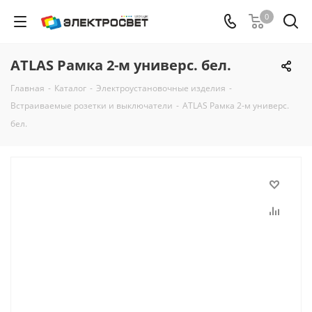
0
ATLAS Рамка 2-м универс. бел.
Главная
-
Каталог
-
Электроустановочные изделия
-
Встраиваемые розетки и выключатели
-
ATLAS Рамка 2-м универс.
бел.