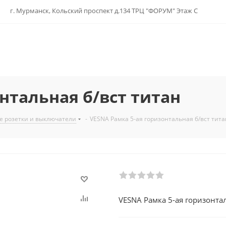
г. Мурманск, Кольский проспект д.134 ТРЦ "ФОРУМ" Этаж С
нтальная б/вст титан
е розетки и выключатели
-
VESNA Рамка 5-ая горизонтальная б/вст тита
VESNA Рамка 5-ая горизонтал