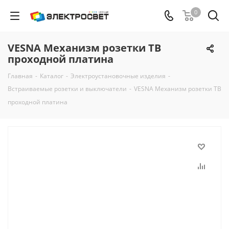
0
VESNA Механизм розетки ТВ
проходной платина
Главная
-
Каталог
-
Электроустановочные изделия
-
Встраиваемые розетки и выключатели
-
VESNA Механизм розетки ТВ
проходной платина