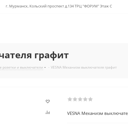
г. Мурманск, Кольский проспект д.134 ТРЦ "ФОРУМ" Этаж С
чателя графит
е розетки и выключатели
-
VESNA Механизм выключателя графит
VESNA Механизм выключате