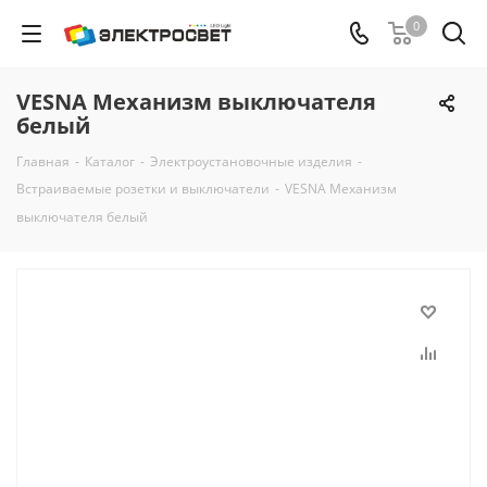
0
VESNA Механизм выключателя
белый
Главная
-
Каталог
-
Электроустановочные изделия
-
Встраиваемые розетки и выключатели
-
VESNA Механизм
выключателя белый