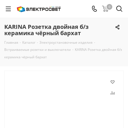
0
KARINA Розетка двойная б/з
керамика чёрный бархат
Главная
-
Каталог
-
Электроустановочные изделия
-
Встраиваемые розетки и выключатели
-
KARINA Розетка двойная б/з
керамика чёрный бархат