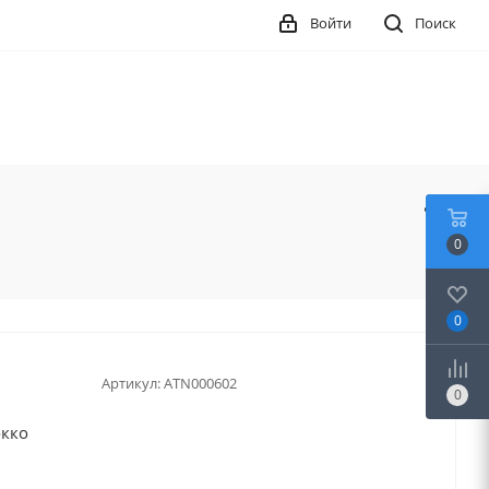
Войти
Поиск
0
0
Артикул:
ATN000602
0
окко