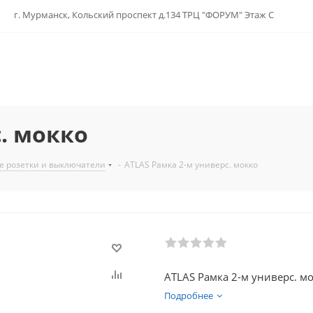
г. Мурманск, Кольский проспект д.134 ТРЦ "ФОРУМ" Этаж С
. мокко
е розетки и выключатели
-
ATLAS Рамка 2-м универс. мокко
ATLAS Рамка 2-м универс. м
Подробнее