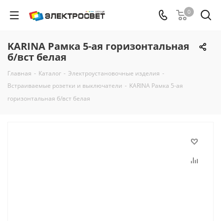
0
KARINA Рамка 5-ая горизонтальная
б/вст белая
Главная
-
Каталог
-
Электроустановочные изделия
-
Встраиваемые розетки и выключатели
-
KARINA Рамка 5-ая
горизонтальная б/вст белая