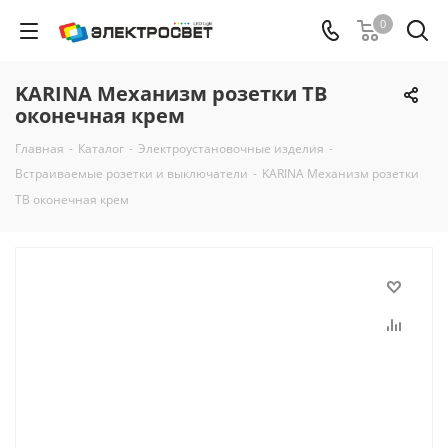
0
KARINA Механизм розетки ТВ
оконечная крем
Главная
-
Каталог
-
Электроустановочные изделия
-
Встраиваемые розетки и выключатели
-
KARINA Механизм розетки
ТВ оконечная крем