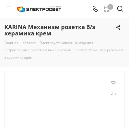
0
KARINA Механизм розетка б/з
керамика крем
Главная
-
Каталог
-
Электроустановочные изделия
-
Встраиваемые розетки и выключатели
-
KARINA Механизм розетка б/
з керамика крем