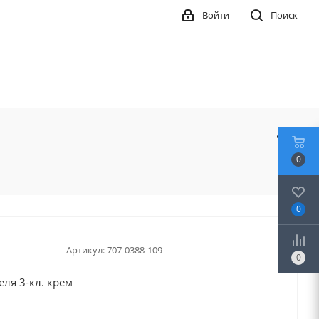
Войти
Поиск
0
0
Артикул:
707-0388-109
0
ля 3-кл. крем