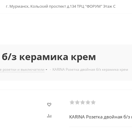
г. Мурманск, Кольский проспект д.134 ТРЦ "ФОРУМ" Этаж С
 б/з керамика крем
е розетки и выключатели
-
KARINA Розетка двойная б/з керамика крем
KARINA Розетка двойная б/з