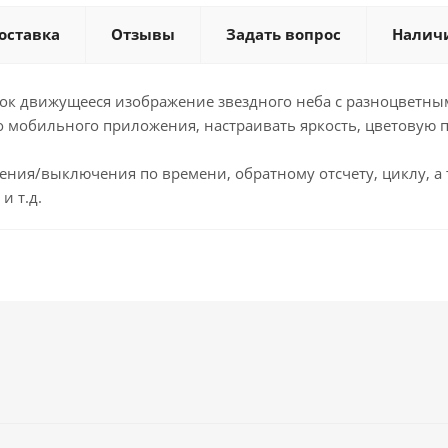
оставка
Отзывы
Задать вопрос
Налич
ок движущееся изображение звездного неба с разноцветн
мобильного приложения, настраивать яркость, цветовую п
ия/выключения по времени, обратному отсчету, циклу, а та
и т.д.