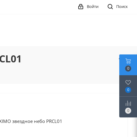
Войти
Поиск
CL01
0
0
0
IMO звездное небо PRCL01