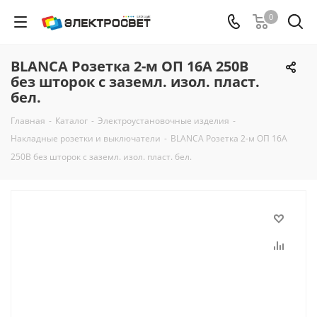
0
BLANCA Розетка 2-м ОП 16А 250В
без шторок с заземл. изол. пласт.
бел.
Главная
-
Каталог
-
Электроустановочные изделия
-
Накладные розетки и выключатели
-
BLANCA Розетка 2-м ОП 16А
250В без шторок с заземл. изол. пласт. бел.