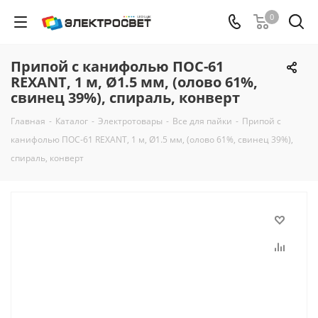
0
Припой с канифолью ПОС-61
REXANT, 1 м, Ø1.5 мм, (олово 61%,
свинец 39%), спираль, конверт
Главная
-
Каталог
-
Электротовары
-
Все для пайки
-
Припой с
канифолью ПОС-61 REXANT, 1 м, Ø1.5 мм, (олово 61%, свинец 39%),
спираль, конверт