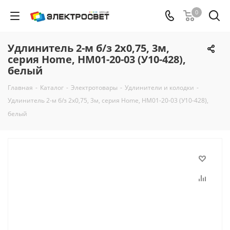
0
Удлинитель 2-м б/з 2x0,75, 3м,
серия Home, HM01-20-03 (У10-428),
белый
Главная
-
Каталог
-
Электротовары
-
Удлинители и колодки
-
Удлинитель 2-м б/з 2x0,75, 3м, серия Home, HM01-20-03 (У10-428),
белый