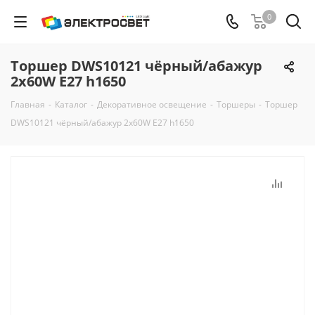
0
Торшер DWS10121 чёрный/абажур
2х60W E27 h1650
Главная
-
Каталог
-
Декоративное освещение
-
Торшеры
-
Торшер
DWS10121 чёрный/абажур 2х60W E27 h1650